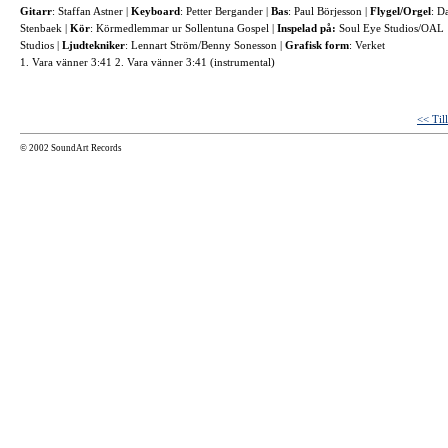
Gitarr
: Staffan Astner |
Keyboard
: Petter Bergander |
Bas
: Paul Börjesson |
Flygel/Orgel
: D
Stenbaek |
Kör
: Körmedlemmar ur Sollentuna Gospel |
Inspelad på:
Soul Eye Studios/OAL
Studios |
Ljudtekniker
: Lennart Ström/Benny Sonesson |
Grafisk form
: Verket
1. Vara vänner 3:41 2. Vara vänner 3:41 (instrumental)
<< Til
© 2002 SoundArt Records