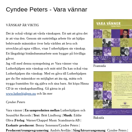
Cyndee Peters - Vara vännar
VÄNSKAP ÄR VIKTIG
Det är också viktigt att vårda vänskapen. Ett satt att göra det
är att visa den. Genom sitt outtröttliga arbete för att hjälpa
behövande människor över hela världen att leva och
utvecklas på egna villkor, visar I utherhjälpen sin vänskap.
Ett långsiktigt biståndsseamarbete som bygger på frivilliga
gåvor.
Jag vill med denna nymspelning av Vara vänner visa
Framsida
Lutherhjälpen min vänskap och mitt stöd Du kan också visa
Lutherhjalpen din vänskap. Med en gåva till Lutherhjalpen
ger du fler människor en möjlighet att äta sig, mätta och
trygga framtiden för sig,själva och sina barn. Att köpa Hinna
CD är en vänskapshandling. Gå gärna in på
www.lutherhjalpen.nu
och läs mer
Cyndee Peters
Vara vänner |
En samprodution mellan
Lutherhjälpen och
SoundArt Records |
Text
: Britt Lindborg |
Musik
: Eddie
Baksida
Oliva |
Förlag
: Warner/Chappel Music Scandinavia AB |
Exekutiv producent
: Benny Sonesson/Cyndee Peters |
Producent/trumprogramering
: Andrés Avellán |
Sång/körarrangemang
: Cyndee Peters |