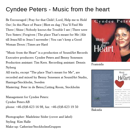
Cyndee Peters - Music from the heart
Be Encouraged | Pray for that Child | Lord, Help me to Hold
Out | In this Place of Peace | Blott en dag | You’ll Find Me
There | Shine | Nobody knows the Trouble I see | There were
Two Sisters | Forgiven | The place That’s meant for Me | Alit
till Jesus/All to Jesus I surrender | You can’t keep a Good
Woman Down | Times are Hard
”Music from the Heart” is a production of SoundArt Records
Executive producers: Cyndee Peters and Benny Sonesson
Production assistant: Tim Kern. Recording assistant: Dennis
Framsida
Nyberg
All tracks, except ”The place That’s meant for Me”, are
recorded and mixed by Benny Sonesson at SoundArt Studio,
Haninge/Stockholm, Sweden
Mastering: Peter in de Betou,Cutting Room, Stockholm
Management for Cyndee Peters:
Cyndee Peters AB
phone: +46-(0)8-623 16 98, fax: +46-(0)8-623 19 50
Baksida
Photographer: Madeleine Söder (cover and label)
Styling: Kim Halle
Make-up: Catherine/StockholmsGruppen