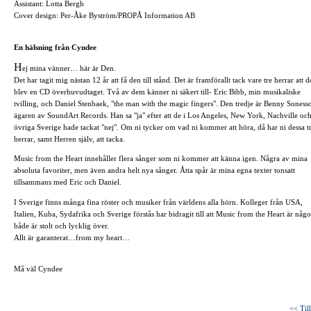
Assistant: Lotta Bergh
Cover design: Per-Åke Byström/PROPÅ Information AB
En hälsning från Cyndee
H
ej mina vänner… här är Den.
Det har tagit mig nästan 12 år att få den till stånd. Det är framförallt tack vare tre herrar att d
blev en CD överhuvudtaget. Två av dem känner ni säkert till- Eric Bibb, min musikaliske
tvilling, och Daniel Stenbaek, "the man with the magic fingers". Den tredje är Benny Soness
ägaren av SoundArt Records. Han sa "ja" efter att de i Los Angeles, New York, Nachville oc
övriga Sverige hade tackat "nej". Om ni tycker om vad ni kommer att höra, då har ni dessa t
herrar, samt Herren själv, att tacka.
Music from the Heart innehåller flera sånger som ni kommer att känna igen. Några av mina
absoluta favoriter, men även andra helt nya sånger. Åtta spår är mina egna texter tonsatt
tillsammans med Eric och Daniel.
I Sverige finns många fina röster och musiker från världens alla hörn. Kolleger från USA,
Italien, Kuba, Sydafrika och Sverige förstås har bidragit till att Music from the Heart är någo
både är stolt och lycklig över.
Allt är garanterat…from my heart…
Må väl Cyndee
<< Til