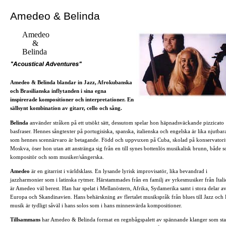
Amedeo & Belinda
Amedeo
&
Belinda
Amedeo & Belinda blandar in Jazz, Afrokubanska
och Brasilianska inflytanden i sina egna
inspirerade kompositioner och interpretationer. En
sällsynt kombination av gitarr, cello och sång.
Belinda
använder stråken på ett utsökt sätt, dessutom spelar hon häpnadsväckande pizzicato
basfraser. Hennes sångtexter på portugisiska, spanska, italienska och engelska är lika njutbar
som hennes scennärvaro är betagande. Född och uppvuxen på Cuba, skolad på konservator
Moskva, öser hon utan att anstränga sig från en till synes bottenlös musikalisk brunn, både 
kompositör och som musiker/sångerska.
Amedeo
är en gitarrist i världsklass. En lysande lyrisk improvisatör, lika bevandrad i
jazzharmonier som i latinska rytmer. Härstammades från en familj av yrkesmusiker från Itali
är Amedeo väl berest. Han har spelat i Mellanöstern, Afrika, Sydamerika samt i stora delar a
Europa och Skandinavien. Hans behärskning av flertalet musikspråk från blues till Jazz och 
musik är tydligt såväl i hans solos som i hans minnesvärda kompositioner.
Tillsammans
har Amedeo & Belinda format en regnbågspalett av spännande klanger som st