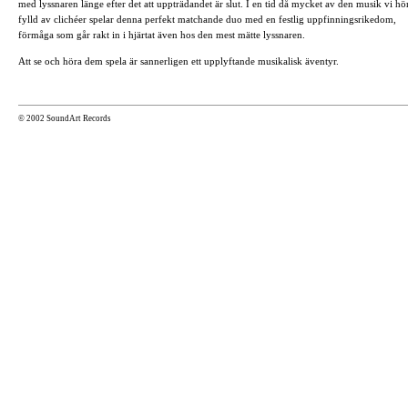
med lyssnaren länge efter det att uppträdandet är slut. I en tid då mycket av den musik vi hö
fylld av clichéer spelar denna perfekt matchande duo med en festlig uppfinningsrikedom,
förmåga som går rakt in i hjärtat även hos den mest mätte lyssnaren.
Att se och höra dem spela är sannerligen ett upplyftande musikalisk äventyr.
© 2002 SoundArt Records