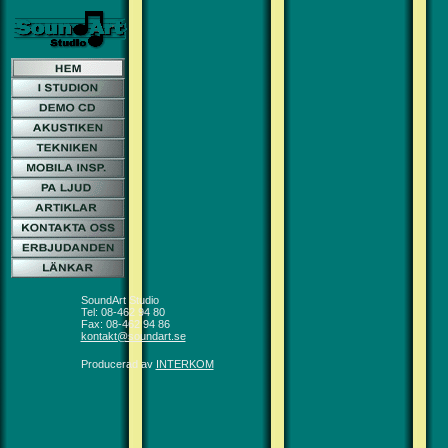
SoundArt Studio
Tel: 08-462 94 80
Fax: 08-462 94 86
kontakt@soundart.se
Producerad av
INTERKOM